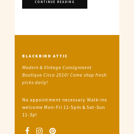
CONTINUE READING
BLACKBIRD ATTIC
Modern & Vintage Consignment
Boutique Circa 2010! Come shop fresh
picks daily!
No appointment necessary. Walk-ins
welcome Mon-Fri 11-5pm & Sat-Sun
11-3p!